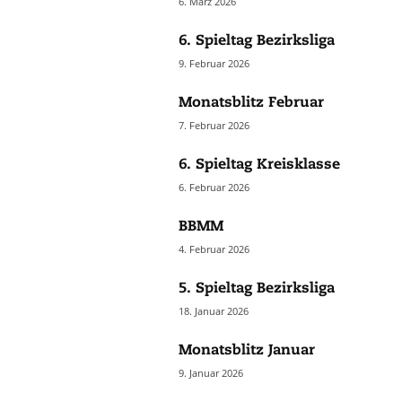
6. März 2026
6. Spieltag Bezirksliga
9. Februar 2026
Monatsblitz Februar
7. Februar 2026
6. Spieltag Kreisklasse
6. Februar 2026
BBMM
4. Februar 2026
5. Spieltag Bezirksliga
18. Januar 2026
Monatsblitz Januar
9. Januar 2026