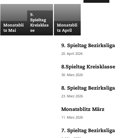
9.
Spieltag
Monatsbli
Kreisklas
Monatsbli
tz Mai
se
tz April
9. Spieltag Bezirksliga
20. April 2026
8.Spieltag Kreisklasse
30. März 2026
8. Spieltag Bezirksliga
23. März 2026
Monatsblitz März
11. März 2026
7. Spieltag Bezirksliga