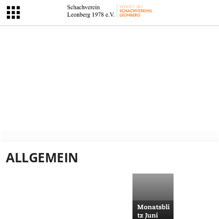
Monatsblitz Juli
ALLGEMEIN
4. Juli 2026
Monatsbli
tz Juni