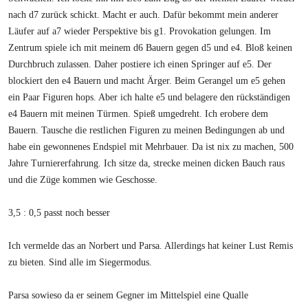
nach d7 zurück schickt. Macht er auch. Dafür bekommt mein anderer
Läufer auf a7 wieder Perspektive bis g1. Provokation gelungen. Im
Zentrum spiele ich mit meinem d6 Bauern gegen d5 und e4. Bloß keinen
Durchbruch zulassen. Daher postiere ich einen Springer auf e5. Der
blockiert den e4 Bauern und macht Ärger. Beim Gerangel um e5 gehen
ein Paar Figuren hops. Aber ich halte e5 und belagere den rückständigen
e4 Bauern mit meinen Türmen. Spieß umgedreht. Ich erobere dem
Bauern. Tausche die restlichen Figuren zu meinen Bedingungen ab und
habe ein gewonnenes Endspiel mit Mehrbauer. Da ist nix zu machen, 500
Jahre Turniererfahrung. Ich sitze da, strecke meinen dicken Bauch raus
und die Züge kommen wie Geschosse.
3,5 : 0,5 passt noch besser
Ich vermelde das an Norbert und Parsa. Allerdings hat keiner Lust Remis
zu bieten. Sind alle im Siegermodus.
Parsa sowieso da er seinem Gegner im Mittelspiel eine Qualle