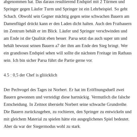
abgenommen hat. Das daraus resultierend Endspiel mit 2 Türmen und
Springer gegen Läufer Turm und Springer ist ein Lehrbeispiel. So geht
Schach. Obwohl sein Gegner mächtig gegen seine schwachen Bauern am
Damenflügel drückt kann er den Laden dicht halten. Auch den Fraibauern
im Zentrum behält er im Blick. Läufer und Springer verschwinden und
am Ende ist die Qualität eben besser. Parsa setzt das auch super um und
behält bewusst seinen Bauern a7 der ihm am Ende den Sieg bringt. Wer
ein grandioses Endspiel sehen will sollte die nächsten Freitage im Rathaus
sein. Ich bin sicher Parsa führt die Partie gerne vor.
4.5 : 0,5 der Chef is gliiicklich
Der Pechvogel des Tages ist Norbert. Er hat im Eröffnungsduell zwei
Bauern gewonnen und verteidigt diese hartnäckig. Vermutlich die falsche
Entscheidung. In Zeitnot übersieht Norbert seine schwache Grundreihe.
Die Bauern zurückzugeben, zu rochieren, den Springer zu entwickeln und
mit gleichem Material zu spielen hätte ein ausgeglichenes Spiel bedeutet.
Aber da war der Siegermodus wohl zu stark.