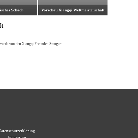
isches Schach
Vorschau Xiangqi Weltmeisterschaft
ft
wurde von den Xiangqi Freunden Stuttgart...
Datenschutzerklärung
Impressum