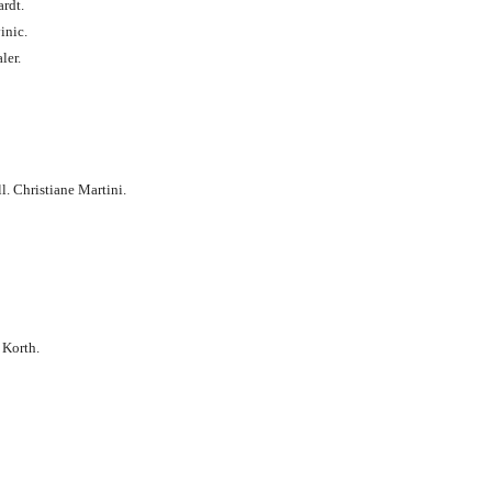
rdt.
inic.
ler.
l. Christiane Martini.
Korth.