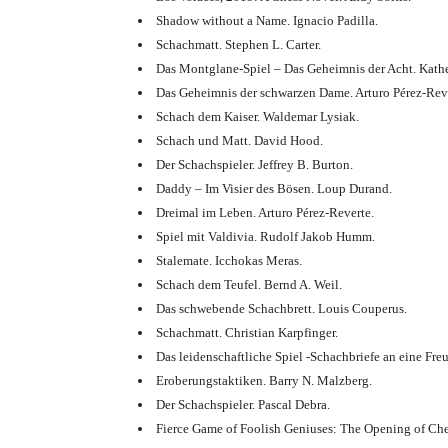
Shadow without a Name. Ignacio Padilla.
Schachmatt. Stephen L. Carter.
Das Montglane-Spiel – Das Geheimnis der Acht. Kathe
Das Geheimnis der schwarzen Dame. Arturo Pérez-Reve
Schach dem Kaiser. Waldemar Lysiak.
Schach und Matt. David Hood.
Der Schachspieler. Jeffrey B. Burton.
Daddy – Im Visier des Bösen. Loup Durand.
Dreimal im Leben. Arturo Pérez-Reverte.
Spiel mit Valdivia. Rudolf Jakob Humm.
Stalemate. Icchokas Meras.
Schach dem Teufel. Bernd A. Weil.
Das schwebende Schachbrett. Louis Couperus.
Schachmatt. Christian Karpfinger.
Das leidenschaftliche Spiel -Schachbriefe an eine Fre
Eroberungstaktiken. Barry N. Malzberg.
Der Schachspieler. Pascal Debra.
Fierce Game of Foolish Geniuses: The Opening of Ches