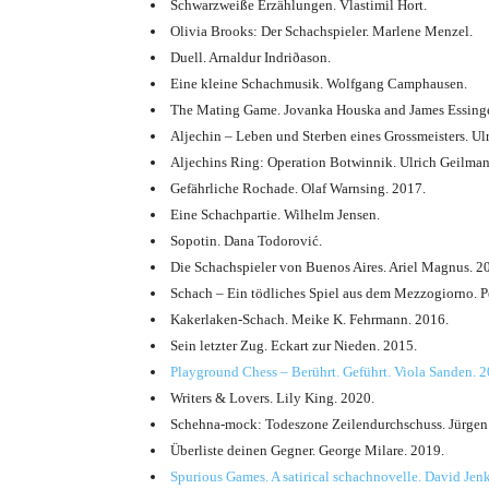
Schwarzweiße Erzählungen. Vlastimil Hort.
Olivia Brooks: Der Schachspieler. Marlene Menzel.
Duell. Arnaldur Indriðason.
Eine kleine Schachmusik. Wolfgang Camphausen.
The Mating Game. Jovanka Houska and James Essinge
Aljechin – Leben und Sterben eines Grossmeisters. Ul
Aljechins Ring: Operation Botwinnik. Ulrich Geilman
Gefährliche Rochade. Olaf Warnsing. 2017.
Eine Schachpartie. Wilhelm Jensen.
Sopotin. Dana Todorović.
Die Schachspieler von Buenos Aires. Ariel Magnus. 2
Schach – Ein tödliches Spiel aus dem Mezzogiorno. P
Kakerlaken-Schach. Meike K. Fehrmann. 2016.
Sein letzter Zug. Eckart zur Nieden. 2015.
Playground Chess – Berührt. Geführt. Viola Sanden. 2
Writers & Lovers. Lily King. 2020.
Schehna-mock: Todeszone Zeilendurchschuss. Jürgen
Überliste deinen Gegner. George Milare. 2019.
Spurious Games. A satirical schachnovelle. David Jenk