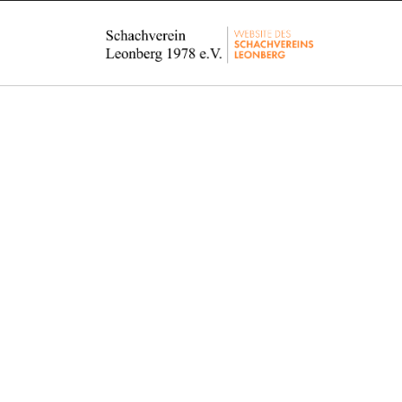
J
e
d
e
r
i
s
t
w
i