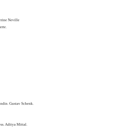
rine Neville
rte.
undin. Gustav Schenk.
s. Aditya Mittal.