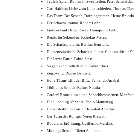
Teufels Spiel: Roman in zwei Teilen. Peter Schweickha
T
Carl Haffners Liebe zum Unentschieden. Thomas Glav
Das Team: Der Schach-Trainingsroman. Heinz Bruntha
e
Der Schachautomat. Robert Löhr.
Endspiel mit Dame. Joyce Thompson. 1991.
r
Remis für Sekunden. Icchokas Meras.
Die Schachspielerin. Bertina Henrichs.
m
Die venezianische Schachspielerin: Carusos dritter Fal
Die letzte Partie. Fabio Stassi.
i
Siegen kann tödlich sein. David Klass.
Zugzwang. Ronan Bennett.
n
Hohe Türme trifft der Blitz. Fernando Arrabal.
e
Tödliches Schach. Rainer Nikula.
Gardez! Roman um einen Schachbesessenen. Manfred 
,
Die Lüneburg-Variante. Paolo Maurensig.
Die unsterbliche Partie. Hannibal Arnellos.
I
Der Turm der Könige. Nerea Riesco.
Rodereres Eröffnung. Guillermo Martinz.
n
Montags Schach. Dieter Adelmann.