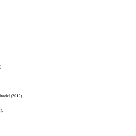
).
nadel (2012).
).