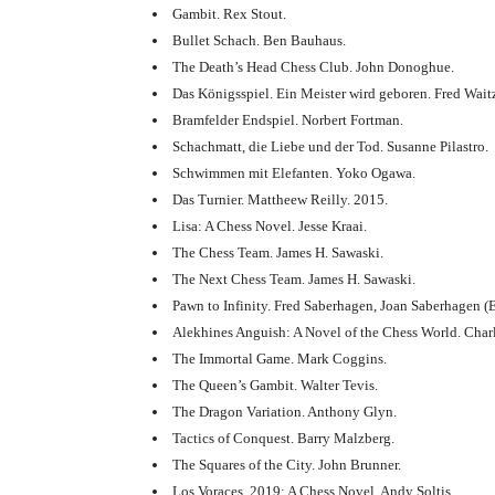
Gambit. Rex Stout.
f
Bullet Schach. Ben Bauhaus.
The Death’s Head Chess Club. John Donoghue.
o
Das Königsspiel. Ein Meister wird geboren. Fred Wait
s
Bramfelder Endspiel. Norbert Fortman.
Schachmatt, die Liebe und der Tod. Susanne Pilastro.
&
Schwimmen mit Elefanten. Yoko Ogawa.
Das Turnier. Mattheew Reilly. 2015.
m
Lisa: A Chess Novel. Jesse Kraai.
The Chess Team. James H. Sawaski.
e
The Next Chess Team. James H. Sawaski.
Pawn to Infinity. Fred Saberhagen, Joan Saberhagen (E
h
Alekhines Anguish: A Novel of the Chess World. Charl
The Immortal Game. Mark Coggins.
r
The Queen’s Gambit. Walter Tevis.
The Dragon Variation. Anthony Glyn.
Tactics of Conquest. Barry Malzberg.
The Squares of the City. John Brunner.
Los Voraces, 2019: A Chess Novel. Andy Soltis.