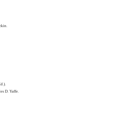
zkin.
d.).
es D. Yaffe.