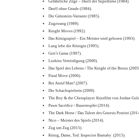
Gefährliche Züge – Duell der Superhirne (1984).
Duell ohne Gnade (1984).
Die Grünstein-Variante (1985).
Zugzwang (1989).
Knight Moves (1992).
Das Königsspiel – Ein Meister wird geboren (1993).
Lang lebe die Königin (1995).
Geri’s Game (1997).
Lushins Verteidigung (2000).
Das Spiel des Lebens / The Knight of the Bronx (2005
Final Move (2006).
Bei Anruf Matt! (2007).
Die Schachspielerin (2009).
The Boy & the Chessplayer. Kurzfilm von Jordan Gold
Pawn Sacrifice / Bauernopfer (2014).
The Dark Horse / Das Talent des Genesis Pontini (2014
Nico – Meister des Spiels (2014).
Zug um Zug (2015).
König, Dame, Tod. Inspector Barnaby (2015).