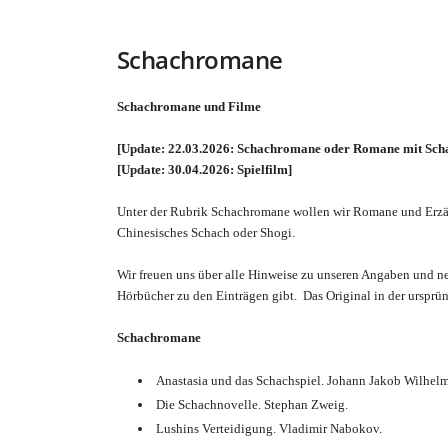
l
Schachromane
l
Schachromane und Filme
k
[Update: 22.03.2026: Schachromane oder Romane mit Sch
o
[Update: 30.04.2026: Spielfilm]
m
Unter der Rubrik Schachromane wollen wir Romane und Erzähl
Chinesisches Schach oder Shogi.
m
Wir freuen uns über alle Hinweise zu unseren Angaben und n
Hörbücher zu den Einträgen gibt. Das Original in der ursprü
e
Schachromane
n
Anastasia und das Schachspiel. Johann Jakob Wilhelm
!
Die Schachnovelle. Stephan Zweig.
Lushins Verteidigung. Vladimir Nabokov.
–