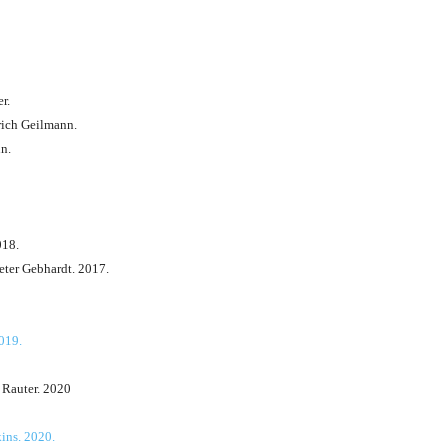
r.
rich Geilmann.
n.
018.
eter Gebhardt. 2017.
019.
 Rauter. 2020
ins. 2020.