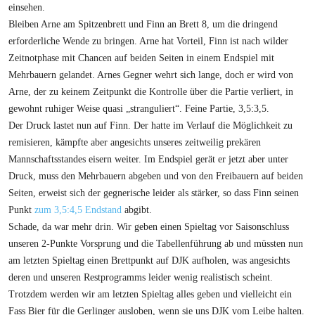
einsehen.
Bleiben Arne am Spitzenbrett und Finn an Brett 8, um die dringend
erforderliche Wende zu bringen. Arne hat Vorteil, Finn ist nach wilder
Zeitnotphase mit Chancen auf beiden Seiten in einem Endspiel mit
Mehrbauern gelandet. Arnes Gegner wehrt sich lange, doch er wird von
Arne, der zu keinem Zeitpunkt die Kontrolle über die Partie verliert, in
gewohnt ruhiger Weise quasi „stranguliert“. Feine Partie, 3,5:3,5.
Der Druck lastet nun auf Finn. Der hatte im Verlauf die Möglichkeit zu
remisieren, kämpfte aber angesichts unseres zeitweilig prekären
Mannschaftsstandes eisern weiter. Im Endspiel gerät er jetzt aber unter
Druck, muss den Mehrbauern abgeben und von den Freibauern auf beiden
Seiten, erweist sich der gegnerische leider als stärker, so dass Finn seinen
Punkt
zum 3,5:4,5 Endstand
abgibt.
Schade, da war mehr drin. Wir geben einen Spieltag vor Saisonschluss
unseren 2-Punkte Vorsprung und die Tabellenführung ab und müssten nun
am letzten Spieltag einen Brettpunkt auf DJK aufholen, was angesichts
deren und unseren Restprogramms leider wenig realistisch scheint.
Trotzdem werden wir am letzten Spieltag alles geben und vielleicht ein
Fass Bier für die Gerlinger ausloben, wenn sie uns DJK vom Leibe halten.