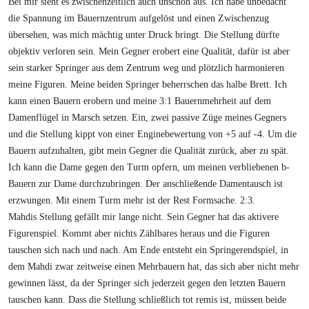
Bei mir sieht es zwischenzeitlich auch unschön aus. Ich habe unbedacht
die Spannung im Bauernzentrum aufgelöst und einen Zwischenzug
übersehen, was mich mächtig unter Druck bringt. Die Stellung dürfte
objektiv verloren sein. Mein Gegner erobert eine Qualität, dafür ist aber
sein starker Springer aus dem Zentrum weg und plötzlich harmonieren
meine Figuren. Meine beiden Springer beherrschen das halbe Brett. Ich
kann einen Bauern erobern und meine 3:1 Bauernmehrheit auf dem
Damenflügel in Marsch setzen. Ein, zwei passive Züge meines Gegners
und die Stellung kippt von einer Enginebewertung von +5 auf -4. Um die
Bauern aufzuhalten, gibt mein Gegner die Qualität zurück, aber zu spät.
Ich kann die Dame gegen den Turm opfern, um meinen verbliebenen b-
Bauern zur Dame durchzubringen. Der anschließende Damentausch ist
erzwungen. Mit einem Turm mehr ist der Rest Formsache. 2:3.
Mahdis Stellung gefällt mir lange nicht. Sein Gegner hat das aktivere
Figurenspiel. Kommt aber nichts Zählbares heraus und die Figuren
tauschen sich nach und nach. Am Ende entsteht ein Springerendspiel, in
dem Mahdi zwar zeitweise einen Mehrbauern hat, das sich aber nicht mehr
gewinnen lässt, da der Springer sich jederzeit gegen den letzten Bauern
tauschen kann. Dass die Stellung schließlich tot remis ist, müssen beide