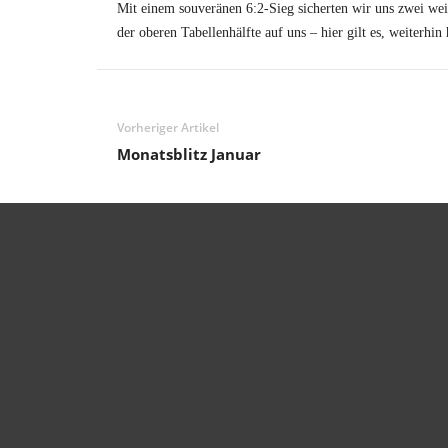
Mit einem souveränen 6:2-Sieg sicherten wir uns zwei we
der oberen Tabellenhälfte auf uns – hier gilt es, weiterhin
Vorheriger Artikel
Monatsblitz Januar