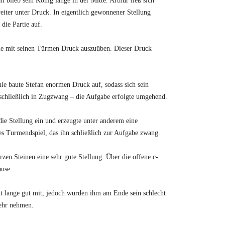
 blieb sein König lange in der Mitte. Arthur ließ sich
eiter unter Druck. In eigentlich gewonnener Stellung
die Partie auf.
inie mit seinen Türmen Druck auszuüben. Dieser Druck
ie baute Stefan enormen Druck auf, sodass sich sein
 schließlich in Zugzwang – die Aufgabe erfolgte umgehend.
die Stellung ein und erzeugte unter anderem eine
nes Turmendspiel, das ihn schließlich zur Aufgabe zwang.
zen Steinen eine sehr gute Stellung. Über die offene c-
ause.
lt lange gut mit, jedoch wurden ihm am Ende sein schlecht
mehr nehmen.