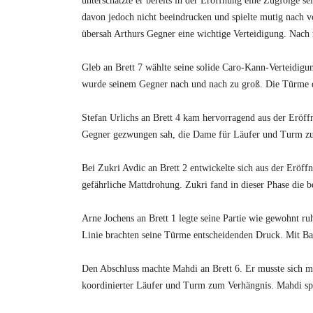
unterschätzte er bereits in der Eröffnung eine Zugfolge s
davon jedoch nicht beeindrucken und spielte mutig nach v
übersah Arthurs Gegner eine wichtige Verteidigung. Nach m
Gleb an Brett 7 wählte seine solide Caro-Kann-Verteidigu
wurde seinem Gegner nach und nach zu groß. Die Türme dr
Stefan Urlichs an Brett 4 kam hervorragend aus der Eröff
Gegner gezwungen sah, die Dame für Läufer und Turm zu ge
Bei Zukri Avdic an Brett 2 entwickelte sich aus der Eröff
gefährliche Mattdrohung. Zukri fand in dieser Phase die b
Arne Jochens an Brett 1 legte seine Partie wie gewohnt ru
Linie brachten seine Türme entscheidenden Druck. Mit Bau
Den Abschluss machte Mahdi an Brett 6. Er musste sich mi
koordinierter Läufer und Turm zum Verhängnis. Mahdi spie