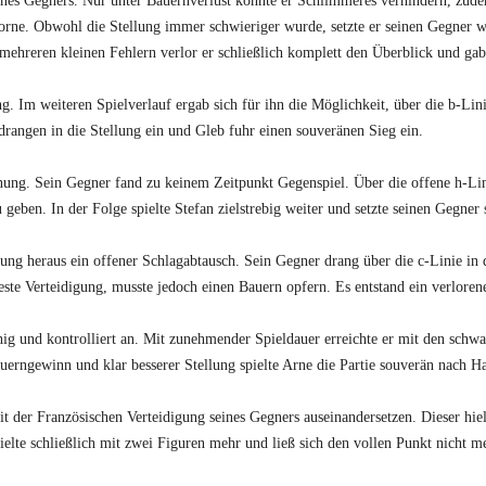
eines Gegners. Nur unter Bauernverlust konnte er Schlimmeres verhindern, zudem
orne. Obwohl die Stellung immer schwieriger wurde, setzte er seinen Gegner w
ehreren kleinen Fehlern verlor er schließlich komplett den Überblick und gab 
ng. Im weiteren Spielverlauf ergab sich für ihn die Möglichkeit, über die b-L
angen in die Stellung ein und Gleb fuhr einen souveränen Sieg ein.
nung. Sein Gegner fand zu keinem Zeitpunkt Gegenspiel. Über die offene h-Lin
ben. In der Folge spielte Stefan zielstrebig weiter und setzte seinen Gegner
nung heraus ein offener Schlagabtausch. Sein Gegner drang über die c-Linie in 
este Verteidigung, musste jedoch einen Bauern opfern. Es entstand ein verlore
hig und kontrolliert an. Mit zunehmender Spieldauer erreichte er mit den schwar
erngewinn und klar besserer Stellung spielte Arne die Partie souverän nach H
t der Französischen Verteidigung seines Gegners auseinandersetzen. Dieser hie
lte schließlich mit zwei Figuren mehr und ließ sich den vollen Punkt nicht 