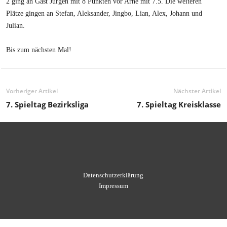
2 ging an Gast Jürgen mit 8 Punkten vor Arne mit 7.5. Die weiteren
Plätze gingen an Stefan, Aleksander, Jingbo, Lian, Alex, Johann und
Julian.
Bis zum nächsten Mal!
Vorheriger Artikel
Nächster Artikel
7. Spieltag Bezirksliga
7. Spieltag Kreisklasse
Datenschutzerklärung
Impressum