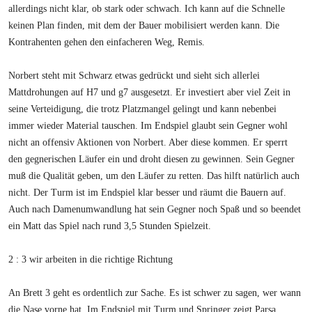
allerdings nicht klar, ob stark oder schwach. Ich kann auf die Schnelle
keinen Plan finden, mit dem der Bauer mobilisiert werden kann. Die
Kontrahenten gehen den einfacheren Weg, Remis.
Norbert steht mit Schwarz etwas gedrückt und sieht sich allerlei
Mattdrohungen auf H7 und g7 ausgesetzt. Er investiert aber viel Zeit in
seine Verteidigung, die trotz Platzmangel gelingt und kann nebenbei
immer wieder Material tauschen. Im Endspiel glaubt sein Gegner wohl
nicht an offensiv Aktionen von Norbert. Aber diese kommen. Er sperrt
den gegnerischen Läufer ein und droht diesen zu gewinnen. Sein Gegner
muß die Qualität geben, um den Läufer zu retten. Das hilft natürlich auch
nicht. Der Turm ist im Endspiel klar besser und räumt die Bauern auf.
Auch nach Damenumwandlung hat sein Gegner noch Spaß und so beendet
ein Matt das Spiel nach rund 3,5 Stunden Spielzeit.
2 : 3 wir arbeiten in die richtige Richtung
An Brett 3 geht es ordentlich zur Sache. Es ist schwer zu sagen, wer wann
die Nase vorne hat. Im Endspiel mit Turm und Springer zeigt Parsa