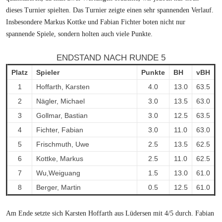
dieses Turnier spielten. Das Turnier zeigte einen sehr spannenden Verlauf.
Insbesondere Markus Kottke und Fabian Fichter boten nicht nur
spannende Spiele, sondern holten auch viele Punkte.
ENDSTAND NACH RUNDE 5
Platz
Spieler
Punkte
BH
vBH
1
Hoffarth, Karsten
4.0
13.0
63.5
2
Nägler, Michael
3.0
13.5
63.0
3
Gollmar, Bastian
3.0
12.5
63.5
4
Fichter, Fabian
3.0
11.0
63.0
5
Frischmuth, Uwe
2.5
13.5
62.5
6
Kottke, Markus
2.5
11.0
62.5
7
Wu,Weiguang
1.5
13.0
61.0
8
Berger, Martin
0.5
12.5
61.0
Am Ende setzte sich Karsten Hoffarth aus Lüdersen mit 4/5 durch. Fabian