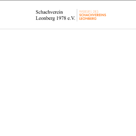
J
e
d
e
r
i
s
t
w
i