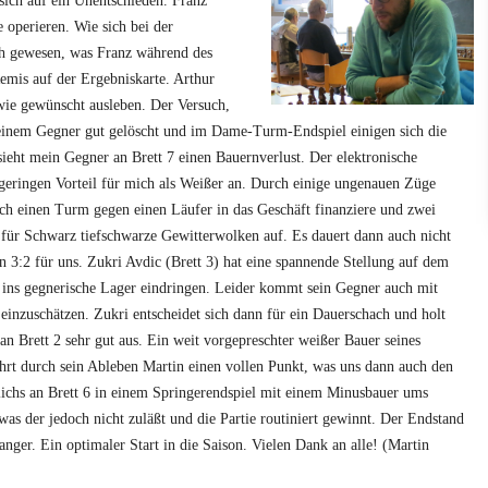
 sich auf ein Unentschieden. Franz
 operieren. Wie sich bei der
ch gewesen, was Franz während des
Remis auf der Ergebniskarte. Arthur
 wie gewünscht ausleben. Der Versuch,
einem Gegner gut gelöscht und im Dame-Turm-Endspiel einigen sich die
ieht mein Gegner an Brett 7 einen Bauernverlust. Der elektronische
 geringen Vorteil für mich als Weißer an. Durch einige ungenauen Züge
ich einen Turm gegen einen Läufer in das Geschäft finanziere und zwei
für Schwarz tiefschwarze Gewitterwolken auf. Es dauert dann auch nicht
un 3:2 für uns. Zukri Avdic (Brett 3) hat eine spannende Stellung auf dem
 ins gegnerische Lager eindringen. Leider kommt sein Gegner auch mit
einzuschätzen. Zukri entscheidet sich dann für ein Dauerschach und holt
an Brett 2 sehr gut aus. Ein weit vorgepreschter weißer Bauer seines
rt durch sein Ableben Martin einen vollen Punkt, was uns dann auch den
lichs an Brett 6 in einem Springerendspiel mit einem Minusbauer ums
as der jedoch nicht zuläßt und die Partie routiniert gewinnt. Der Endstand
nger. Ein optimaler Start in die Saison. Vielen Dank an alle! (Martin