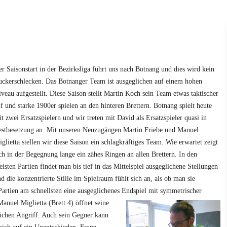
r Saisonstart in der Bezirksliga führt uns nach Botnang und dies wird kein
ckerschlecken. Das Botnanger Team ist ausgeglichen auf einem hohen
veau aufgestellt. Diese Saison stellt Martin Koch sein Team etwas taktischer
f und starke 1900er spielen an den hinteren Brettern. Botnang spielt heute
t zwei Ersatzspielern und wir treten mit David als Ersatzspieler quasi in
stbesetzung an. Mit unseren Neuzugängen Martin Friebe und Manuel
glietta stellen wir diese Saison ein schlagkräftiges Team. Wie erwartet zeigt
ch in der Begegnung lange ein zähes Ringen an allen Brettern. In den
isten Partien findet man bis tief in das Mittelspiel ausgeglichene Stellungen
d die konzentrierte Stille im Spielraum fühlt sich an, als ob man sie
Partien am schnellsten eine ausgeglichenes Endspiel mit symmetrischer
Manuel Miglietta (Brett 4) öffnet seine
ichen Angriff. Auch sein Gegner kann