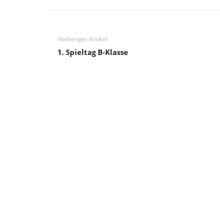
f
o
Vorheriger Artikel
1. Spieltag B-Klasse
s
&
m
e
h
r