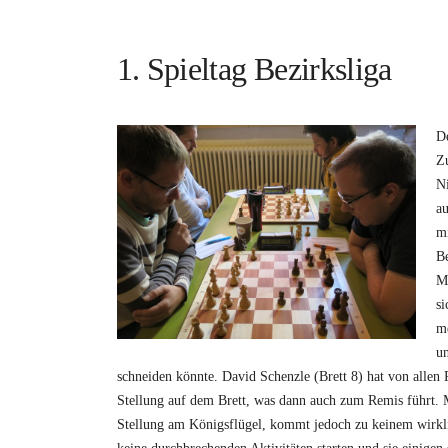
l
1. Spieltag Bezirksliga
l
k
De
Zu
o
Ni
au
m
mi
m
Be
Mi
e
si
me
n
un
schneiden könnte. David Schenzle (Brett 8) hat von allen 
!
Stellung auf dem Brett, was dann auch zum Remis führt.
Stellung am Königsflügel, kommt jedoch zu keinem wirkl
–