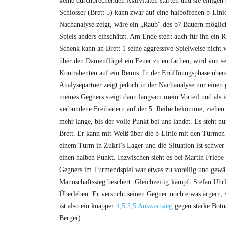
keine durchbrechenden Aktivitäten starten und sie einigen
Schlosser (Brett 5) kann zwar auf eine halboffenen b-Linie
T
Nachanalyse zeigt, wäre ein „Raub“ des b7 Bauern mögli
e
Spiels anders einschätzt. Am Ende steht auch für ihn ein 
Schenk kann an Brett 1 seine aggressive Spielweise nicht
r
über den Damenflügel ein Feuer zu entfachen, wird von s
Kontrahenten auf ein Remis. In der Eröffnungsphase übers
m
Analysepartner zeigt jedoch in der Nachanalyse nur einen
meines Gegners steigt dann langsam mein Vorteil und als 
i
verbundene Freibauern auf der 5. Reihe bekomme, ziehen 
mehr lange, bis der volle Punkt bei uns landet. Es steht n
n
Brett. Er kann mit Weiß über die b-Linie mit den Türmen
einem Turm in Zukri’s Lager und die Situation ist schwer 
e
einen halben Punkt. Inzwischen sieht es bei Martin Friebe 
,
Gegners im Turmendspiel war etwas zu voreilig und gewäh
Mannschaftssieg beschert. Gleichzeitig kämpft Stefan Uhr
I
Überleben. Er versucht seinen Gegner noch etwas ärgern, w
ist also ein knapper
4,5:3,5 Auswärtsieg
gegen starke Botna
n
Berger)