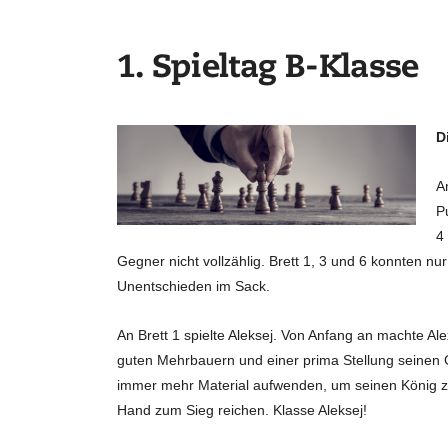
l
1. Spieltag B-Klasse
l
k
D
o
A
m
P
4
m
Gegner nicht vollzählig. Brett 1, 3 und 6 konnten nu
Unentschieden im Sack.
e
An Brett 1 spielte Aleksej. Von Anfang an machte Al
n
guten Mehrbauern und einer prima Stellung seinen 
immer mehr Material aufwenden, um seinen König zu 
!
Hand zum Sieg reichen. Klasse Aleksej!
–