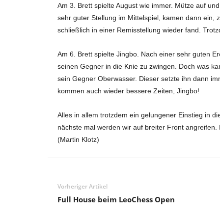
Am 3. Brett spielte August wie immer. Mütze auf und
T
sehr guter Stellung im Mittelspiel, kamen dann ein, 
schließlich in einer Remisstellung wieder fand. Trotz
e
Am 6. Brett spielte Jingbo. Nach einer sehr guten Erö
r
seinen Gegner in die Knie zu zwingen. Doch was kam
m
sein Gegner Oberwasser. Dieser setzte ihn dann im
kommen auch wieder bessere Zeiten, Jingbo!
i
Alles in allem trotzdem ein gelungener Einstieg in d
n
nächste mal werden wir auf breiter Front angreifen
(Martin Klotz)
e
,
I
Vorheriger Artikel
Full House beim LeoChess Open
n