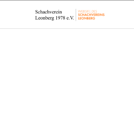
J
e
d
e
r
i
s
t
w
i