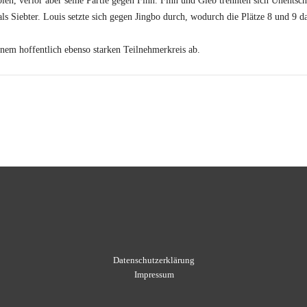
en, verlor aber seine Partie gegen Finn. Finn und Gleb trennten sich Unentsch
als Siebter. Louis setzte sich gegen Jingbo durch, wodurch die Plätze 8 und 9 d
nem hoffentlich ebenso starken Teilnehmerkreis ab.
Datenschutzerklärung
Impressum