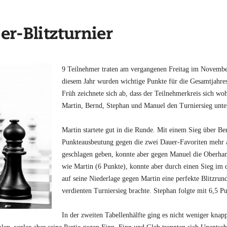
-Blitzturnier
9 Teilnehmer traten am vergangenen Freitag im November
diesem Jahr wurden wichtige Punkte für die Gesamtjahres
Früh zeichnete sich ab, dass der Teilnehmerkreis sich woh
Martin, Bernd, Stephan und Manuel den Turniersieg unter
Martin startete gut in die Runde. Mit einem Sieg über 
Punkteausbeutung gegen die zwei Dauer-Favoriten mehr a
geschlagen geben, konnte aber gegen Manuel die Oberhand
wie Martin (6 Punkte), konnte aber durch einen Sieg im di
auf seine Niederlage gegen Martin eine perfekte Blitzrun
verdienten Turniersieg brachte. Stephan folgte mit 6,5 P
In der zweiten Tabellenhälfte ging es nicht weniger knap