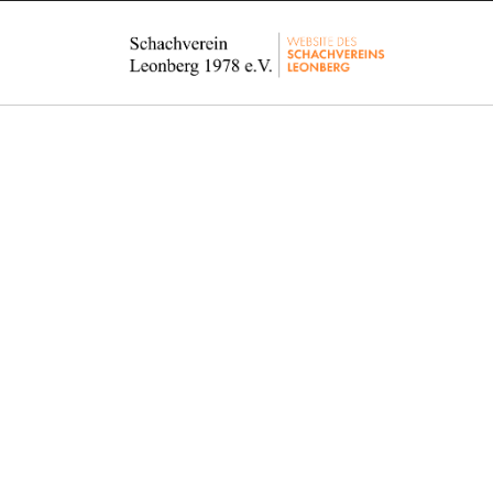
J
e
d
e
r
i
s
t
w
i