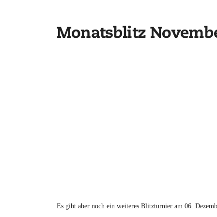
l
Monatsblitz Novemb
l
k
o
m
m
e
n
!
Es gibt aber noch ein weiteres Blitzturnier am 06. Dezem
–