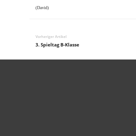
(David)
T
e
r
Vorheriger Artikel
3. Spieltag B-Klasse
m
i
n
e
,
I
n