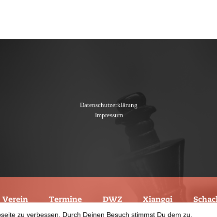
Datenschutzerklärung
Impressum
Verein
Termine
DWZ
Xiangqi
Schac
© 2021 Schachverein Leonberg
bseite zu verbessen. Durch Deinen Besuch stimmst Du dem zu.