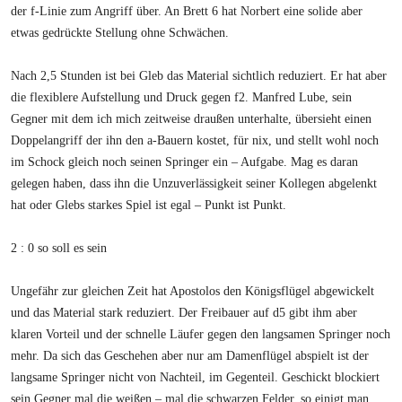
der f-Linie zum Angriff über. An Brett 6 hat Norbert eine solide aber
etwas gedrückte Stellung ohne Schwächen.
Nach 2,5 Stunden ist bei Gleb das Material sichtlich reduziert. Er hat aber
die flexiblere Aufstellung und Druck gegen f2. Manfred Lube, sein
Gegner mit dem ich mich zeitweise draußen unterhalte, übersieht einen
Doppelangriff der ihn den a-Bauern kostet, für nix, und stellt wohl noch
im Schock gleich noch seinen Springer ein – Aufgabe. Mag es daran
gelegen haben, dass ihn die Unzuverlässigkeit seiner Kollegen abgelenkt
hat oder Glebs starkes Spiel ist egal – Punkt ist Punkt.
2 : 0 so soll es sein
Ungefähr zur gleichen Zeit hat Apostolos den Königsflügel abgewickelt
und das Material stark reduziert. Der Freibauer auf d5 gibt ihm aber
klaren Vorteil und der schnelle Läufer gegen den langsamen Springer noch
mehr. Da sich das Geschehen aber nur am Damenflügel abspielt ist der
langsame Springer nicht von Nachteil, im Gegenteil. Geschickt blockiert
sein Gegner mal die weißen – mal die schwarzen Felder. so einigt man