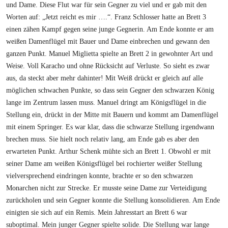
und Dame. Diese Flut war für sein Gegner zu viel und er gab mit den
Worten auf: „Jetzt reicht es mir ….“. Franz Schlosser hatte an Brett 3
einen zähen Kampf gegen seine junge Gegnerin. Am Ende konnte er am
weißen Damenflügel mit Bauer und Dame einbrechen und gewann den
ganzen Punkt. Manuel Miglietta spielte an Brett 2 in gewohnter Art und
Weise. Voll Karacho und ohne Rücksicht auf Verluste. So sieht es zwar
aus, da steckt aber mehr dahinter! Mit Weiß drückt er gleich auf alle
möglichen schwachen Punkte, so dass sein Gegner den schwarzen König
lange im Zentrum lassen muss. Manuel dringt am Königsflügel in die
Stellung ein, drückt in der Mitte mit Bauern und kommt am Damenflügel
mit einem Springer. Es war klar, dass die schwarze Stellung irgendwann
brechen muss. Sie hielt noch relativ lang, am Ende gab es aber den
erwarteten Punkt. Arthur Schenk mühte sich an Brett 1. Obwohl er mit
seiner Dame am weißen Königsflügel bei rochierter weißer Stellung
vielversprechend eindringen konnte, brachte er so den schwarzen
Monarchen nicht zur Strecke. Er musste seine Dame zur Verteidigung
zurückholen und sein Gegner konnte die Stellung konsolidieren. Am Ende
einigten sie sich auf ein Remis. Mein Jahresstart an Brett 6 war
suboptimal. Mein junger Gegner spielte solide. Die Stellung war lange