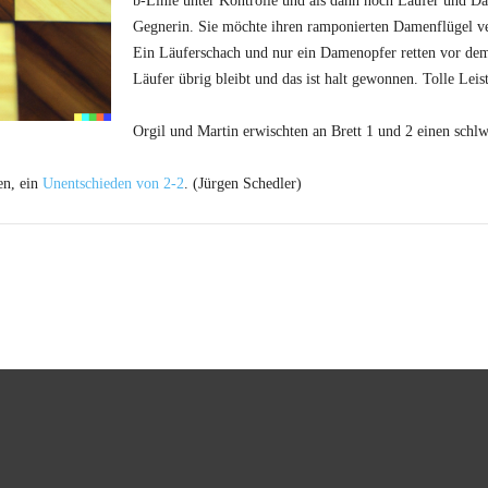
b-Linie unter Kontrolle und als dann noch Läufer und Da
Gegnerin. Sie möchte ihren ramponierten Damenflügel ve
Ein Läuferschach und nur ein Damenopfer retten vor dem
Läufer übrig bleibt und das ist halt gewonnen. Tolle Leis
Orgil und Martin erwischten an Brett 1 und 2 einen schl
en, ein
Unentschieden von 2-2
. (Jürgen Schedler)