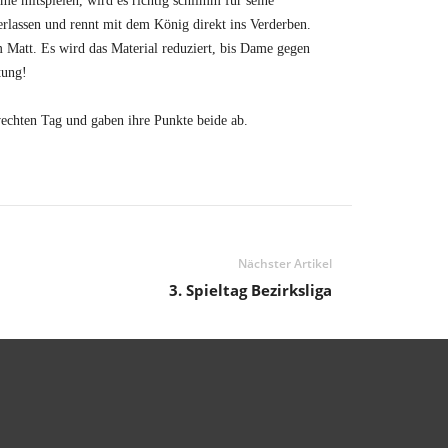
me mitspielen, wird es richtig schlimm für seine
rlassen und rennt mit dem König direkt ins Verderben.
 Matt. Es wird das Material reduziert, bis Dame gegen
tung!
wechten Tag und gaben ihre Punkte beide ab.
Nächster Artikel
3. Spieltag Bezirksliga