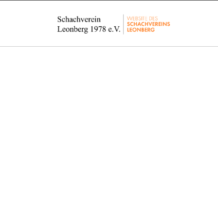
J
e
d
e
r
i
s
t
w
i