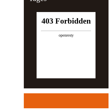
f
o
s
&
m
e
h
r