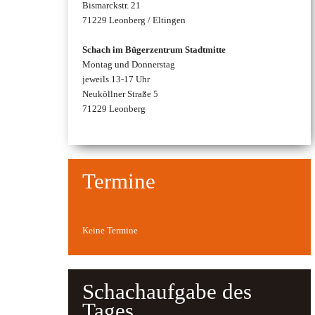
Bismarckstr. 21
T
71229 Leonberg / Eltingen
e
Schach im Bügerzentrum Stadtmitte
Montag und Donnerstag
jeweils 13-17 Uhr
r
Neuköllner Straße 5
71229 Leonberg
m
i
n
Termine
e
Keine Termine
,
I
Schachaufgabe des
n
Tages