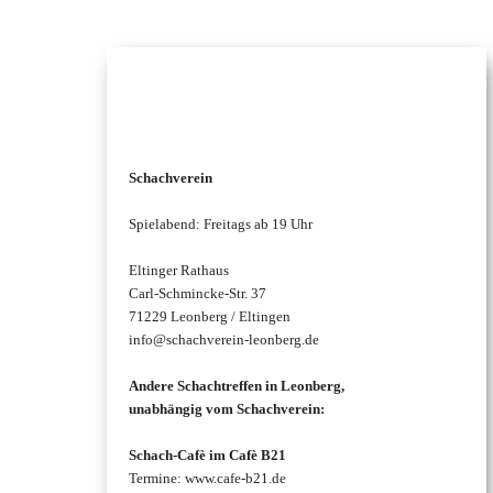
l
Schachtreffen
l
k
Schachverein
o
Spielabend: Freitags ab 19 Uhr
m
Eltinger Rathaus
m
Carl-Schmincke-Str. 37
71229 Leonberg / Eltingen
e
info@schachverein-leonberg.de
n
Andere Schachtreffen in Leonberg,
unabhängig vom Schachverein:
!
Schach-Cafè im Cafè B21
–
Termine: www.cafe-b21.de