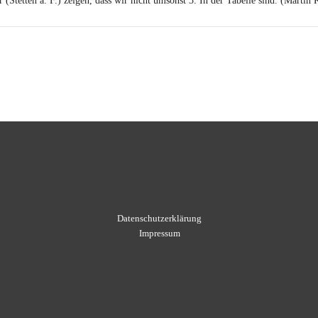
Stetten a. F.) zeigen, dass wir nicht umsonst 3. In der Tabelle sind. (Martin 
Datenschutzerklärung
Impressum