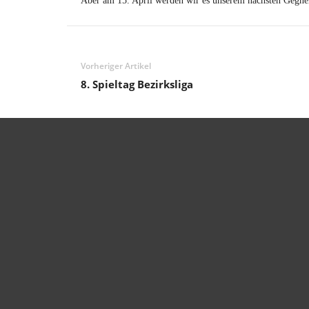
Aber am 15. April werden wir es unserem nächsten Gegner (
Vorheriger Artikel
8. Spieltag Bezirksliga