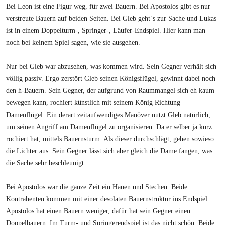
Bei Leon ist eine Figur weg, für zwei Bauern. Bei Apostolos gibt es nur
verstreute Bauern auf beiden Seiten. Bei Gleb geht´s zur Sache und Lukas
ist in einem Doppelturm-, Springer-, Läufer-Endspiel. Hier kann man
noch bei keinem Spiel sagen, wie sie ausgehen.
Nur bei Gleb war abzusehen, was kommen wird. Sein Gegner verhält sich
völlig passiv. Ergo zerstört Gleb seinen Königsflügel, gewinnt dabei noch
den h-Bauern. Sein Gegner, der aufgrund von Raummangel sich eh kaum
bewegen kann, rochiert künstlich mit seinem König Richtung
Damenflügel. Ein derart zeitaufwendiges Manöver nutzt Gleb natürlich,
um seinen Angriff am Damenflügel zu organisieren. Da er selber ja kurz
rochiert hat, mittels Bauernsturm. Als dieser durchschlägt, gehen sowieso
die Lichter aus. Sein Gegner lässt sich aber gleich die Dame fangen, was
die Sache sehr beschleunigt.
Bei Apostolos war die ganze Zeit ein Hauen und Stechen. Beide
Kontrahenten kommen mit einer desolaten Bauernstruktur ins Endspiel.
Apostolos hat einen Bauern weniger, dafür hat sein Gegner einen
Doppelbauern. Im Turm- und Springerendspiel ist das nicht schön. Beide