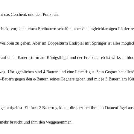
mt das Geschenk und den Punkt an.
chickt vor, kann einen Freibauern schaffen, aber die ungleichfarbigen Läufer r
 verloren zu gehen. Aber im Doppelturm Endspiel mit Springer ist alles möglich
et auf einen Bauernsturm am Königsflügel und der Freibauer e5 ist wirksam bloc
t weg. Übriggeblieben sind 4 Bauern und eine Leichtfigur. Sein Gegner hat aller
c-Bauern gegen den e-Bauern seines Gegners geben und mit je 3 Bauern am Köni
el aufgelöst. Einfach 2 Bauern geklaut, die jetzt bei ihm am Damenflügel aus 
cht mehr braucht und ihm den weggenommen.