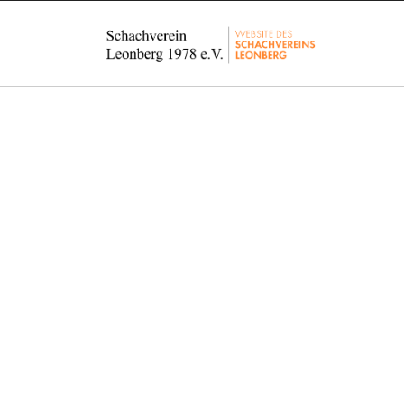
J
e
d
e
r
i
s
t
w
i