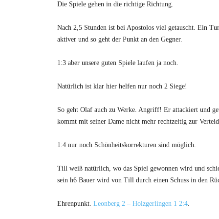
Die Spiele gehen in die richtige Richtung.
f
Nach 2,5 Stunden ist bei Apostolos viel getauscht. Ein Tu
o
aktiver und so geht der Punkt an den Gegner.
s
1:3 aber unsere guten Spiele laufen ja noch.
&
Natürlich ist klar hier helfen nur noch 2 Siege!
m
So geht Olaf auch zu Werke. Angriff! Er attackiert und ge
e
kommt mit seiner Dame nicht mehr rechtzeitig zur Verteidi
h
1:4 nur noch Schönheitskorrekturen sind möglich.
r
Till weiß natürlich, wo das Spiel gewonnen wird und schieb
sein h6 Bauer wird von Till durch einen Schuss in den Rü
Ehrenpunkt.
Leonberg 2 – Holzgerlingen 1 2:4
.