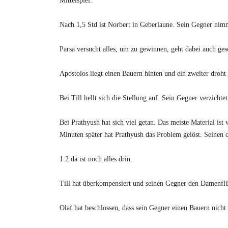
Mittelspiel.
T
Nach 1,5 Std ist Norbert in Geberlaune. Sein Gegner nim
e
Parsa versucht alles, um zu gewinnen, geht dabei auch ges
r
Apostolos liegt einen Bauern hinten und ein zweiter droht
m
Bei Till hellt sich die Stellung auf. Sein Gegner verzicht
i
Bei Prathyush hat sich viel getan. Das meiste Material is
n
Minuten später hat Prathyush das Problem gelöst. Seinen 
e
1:2 da ist noch alles drin.
,
Till hat überkompensiert und seinen Gegner den Damenflüg
I
Olaf hat beschlossen, dass sein Gegner einen Bauern ni
n