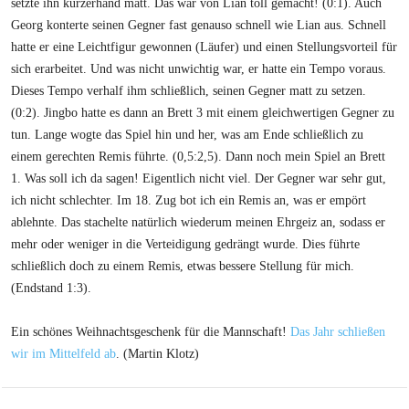
setzte ihn kurzerhand matt. Das war von Lian toll gemacht! (0:1). Auch
Georg konterte seinen Gegner fast genauso schnell wie Lian aus. Schnell
hatte er eine Leichtfigur gewonnen (Läufer) und einen Stellungsvorteil für
sich erarbeitet. Und was nicht unwichtig war, er hatte ein Tempo voraus.
Dieses Tempo verhalf ihm schließlich, seinen Gegner matt zu setzen.
(0:2). Jingbo hatte es dann an Brett 3 mit einem gleichwertigen Gegner zu
tun. Lange wogte das Spiel hin und her, was am Ende schließlich zu
einem gerechten Remis führte. (0,5:2,5). Dann noch mein Spiel an Brett
1. Was soll ich da sagen! Eigentlich nicht viel. Der Gegner war sehr gut,
ich nicht schlechter. Im 18. Zug bot ich ein Remis an, was er empört
ablehnte. Das stachelte natürlich wiederum meinen Ehrgeiz an, sodass er
mehr oder weniger in die Verteidigung gedrängt wurde. Dies führte
schließlich doch zu einem Remis, etwas bessere Stellung für mich.
(Endstand 1:3).
Ein schönes Weihnachtsgeschenk für die Mannschaft!
Das Jahr schließen
wir im Mittelfeld ab
. (Martin Klotz)